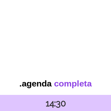
Natalia Zanardo
Especialista de Social Commerce
Vicenzo Barrella
Diretor Comercial
.agenda
completa
14:30