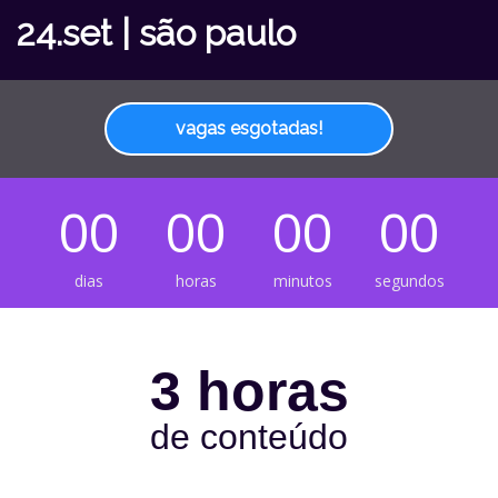
24.set | são paulo
vagas esgotadas!
00
00
00
00
dias
horas
minutos
segundos
3 horas
de conteúdo